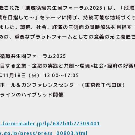
催された「地域循環共生圏フォーラム2025」は、「地
環を目指して〜」をテーマに掲げ、持続可能な地域づく
ました。環境、社会、経済の三側面の同時解決を目指す
めの、重要なプラットフォームとしての意義の元に開催
循環共生圏フォーラム2025
着目する企業・金融の実践と共創〜環境×社会×経済の好
11月18日（火） 13:00〜17:05
ノホール＆カンファレンスセンター（東京都千代田区）
ンラインのハイブリッド開催
ss.form-mailer.jp/lp/687b4b77309401
v.go.jp/press/press_00803.html