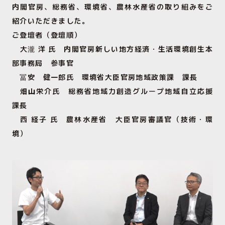
内閣官房、総務省、環境省、農林水産省の取り組みをご
紹介いただきました。
ご登壇者（登壇順）
大瀧 洋 氏 内閣官房新しい地方経済・生活環境創生本
部事務局 参事官
冨安 健一郎氏 環境省大臣官房地域政策課 課長
畑山栄介氏 総務省地域力創造グループ地域自立応援
課長
西 経子 氏 農林水産省 大臣官房審議官（技術・環
境）