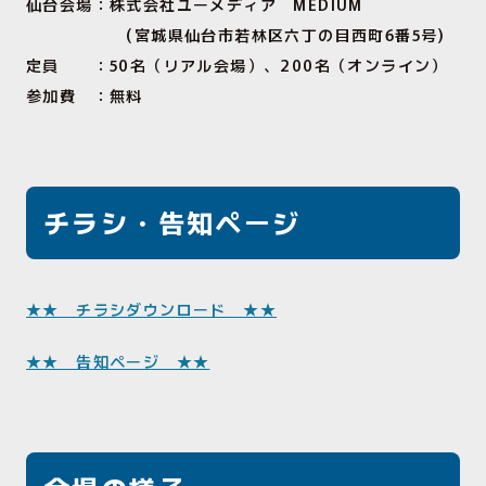
仙台会場：株式会社ユーメディア
MEDIUM
(
宮城県仙台市若林区六丁の目西町6番5号
)
定員 ：
50
名（リアル会場）、
200
名（オンライン）
参加費 ：無料
チラシ・告知ページ
★★ チラシダウンロード ★★
★★ 告知ページ ★★