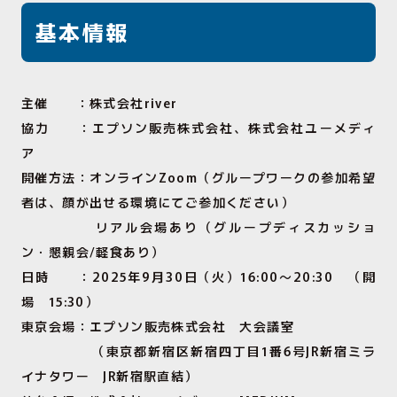
基本情報
主催 ：株式会社
river
協力 ：エプソン販売株式会社、株式会社ユーメディ
ア
開催方法：オンライン
Zoom
（グループワークの参加希望
者は、顔が出せる環境にてご参加ください）
リアル会場あり（グループディスカッショ
ン・懇親会
/
軽食あり）
日時 ：
2025
年
9
月
30
日（火）
16:00
～
20:30
（開
場
15:30
）
東京会場：エプソン販売株式会社 大会議室
（東京都新宿区新宿四丁目
1
番
6
号
JR
新宿ミラ
イナタワー
JR
新宿駅直結）